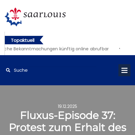
Topaktuell
liche Bekanntmachungen künftig online abrufbar
19.12.2025
Fluxus-Episode 37:
Protest zum Erhalt des