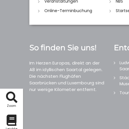
Veranstaltungen
NBS
Online-Terminbuchung
Starts
So finden Sie uns!
Ent
Ludw
Im Herzen Europas, direkt an der
Saar
A8 im idyllischen Saartal gelegen.
Die nächsten Flughäfen
Städ
Saarbrücken und Luxembourg sind
Mus
nur wenige Kilometer entfernt.
Tour
Zoom
Leichte