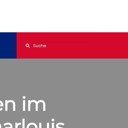
en im
arlouis