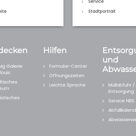
Service
eite
Stadtportrait
decken
Hilfen
Entsorg
und
ig Galerie
Formular-Center
Abwasse
louis
Öffnungszeiten
tisches
Leichte Sprache
Müllabfuhr /
eum
Entsorgung
istisches
Service NBS
Abfallkalend
Abwasserwe