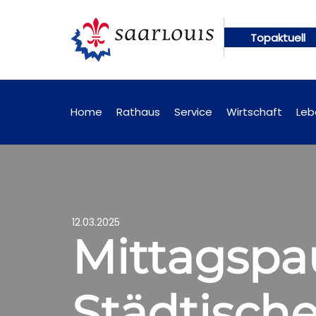
Topaktuell
ngen künftig online abrufbar
Öffentliche Bekann
Home
Rathaus
Service
Wirtschaft
Leb
12.03.2025
Mittagspa
Städtisch