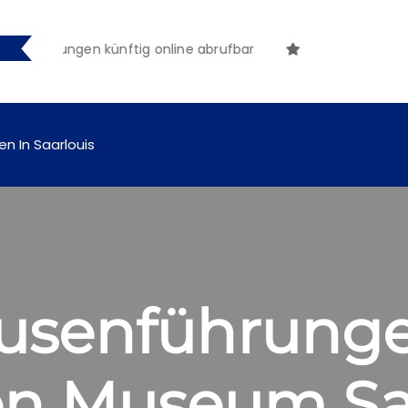
tmachungen künftig online abrufbar
en In Saarlouis
usenführung
en Museum Sa