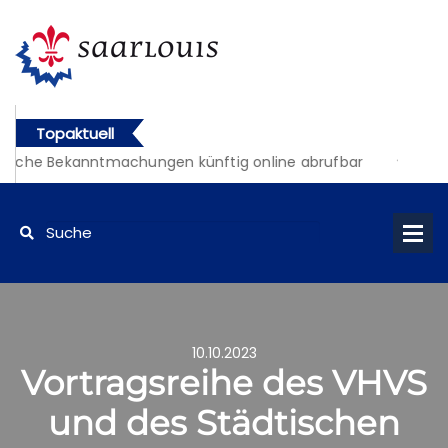
Topaktuell
liche Bekanntmachungen künftig online abrufbar
10.10.2023
Vortragsreihe des VHVS
und des Städtischen