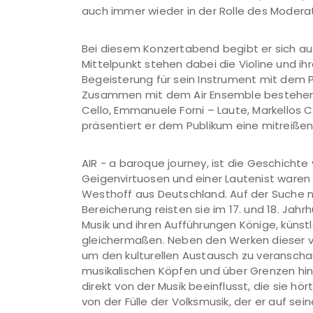
auch immer wieder in der Rolle des Moderat
Bei diesem Konzertabend begibt er sich auf
Mittelpunkt stehen dabei die Violine und ih
Begeisterung für sein Instrument mit dem P
Zusammen mit dem Air Ensemble bestehend
Cello, Emmanuele Forni – Laute, Markellos 
präsentiert er dem Publikum eine mitreiß
AIR - a baroque journey, ist die Geschichte
Geigenvirtuosen und einer Lautenist waren -
Westhoff aus Deutschland. Auf der Suche n
Bereicherung reisten sie im 17. und 18. Jah
Musik und ihren Aufführungen Könige, küns
gleichermaßen. Neben den Werken dieser vier
um den kulturellen Austausch zu veranschaul
musikalischen Köpfen und über Grenzen hi
direkt von der Musik beeinflusst, die sie hör
von der Fülle der Volksmusik, der er auf se