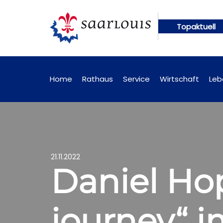
Topaktuell
gen künftig online abrufbar
Öffentliche Bekannt
Home
Rathaus
Service
Wirtschaft
Leb
21.11.2022
Daniel Hop
journey“ 