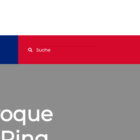
aroque
 Ring