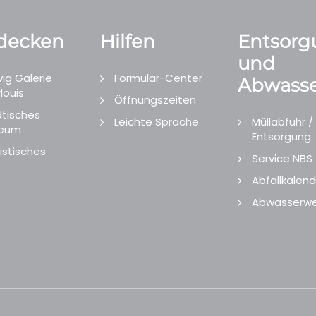
decken
Hilfen
Entsorg
und
ig Galerie
Formular-Center
Abwasse
louis
Öffnungszeiten
tisches
Leichte Sprache
Müllabfuhr /
eum
Entsorgung
istisches
Service NBS
Abfallkalend
Abwasserwe