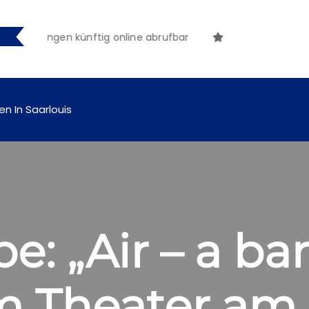
machungen künftig online abrufbar
en In Saarlouis
e: „Air – a b
im Theater am