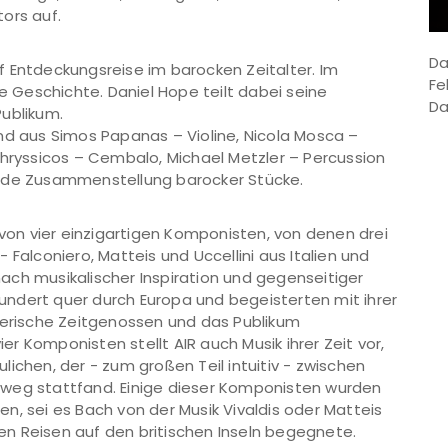
ors auf.
Da
 Entdeckungsreise im barocken Zeitalter. Im
Fe
re Geschichte. Daniel Hope teilt dabei seine
Da
ublikum.
 aus Simos Papanas – Violine, Nicola Mosca –
Chryssicos – Cembalo, Michael Metzler – Percussion
ende Zusammenstellung barocker Stücke.
 von vier einzigartigen Komponisten, von denen drei
 Falconiero, Matteis und Uccellini aus Italien und
ach musikalischer Inspiration und gegenseitiger
rhundert quer durch Europa und begeisterten mit ihrer
tlerische Zeitgenossen und das Publikum
 Komponisten stellt AIR auch Musik ihrer Zeit vor,
ichen, der - zum großen Teil intuitiv - zwischen
nweg stattfand. Einige dieser Komponisten wurden
ten, sei es Bach von der Musik Vivaldis oder Matteis
inen Reisen auf den britischen Inseln begegnete.