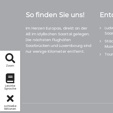
So finden Sie uns!
Ent
Ludw
Im Herzen Europas, direkt an der
Saar
A8 im idyllischen Saartal gelegen.
Die nächsten Flughäfen
Städ
Saarbrücken und Luxembourg sind
Mus
nur wenige Kilometer entfernt.
Tour
Zoom
Leichte
Sprache
schließe
Aktionen