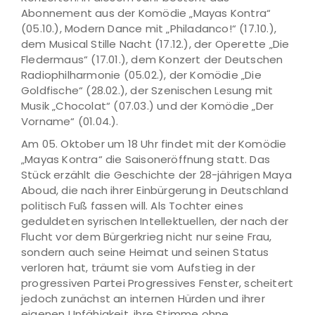
Abonnement aus der Komödie „Mayas Kontra“
(05.10.), Modern Dance mit „Philadanco!“ (17.10.),
dem Musical Stille Nacht (17.12.), der Operette „Die
Fledermaus“ (17.01.), dem Konzert der Deutschen
Radiophilharmonie (05.02.), der Komödie „Die
Goldfische“ (28.02.), der Szenischen Lesung mit
Musik „Chocolat“ (07.03.) und der Komödie „Der
Vorname“ (01.04.).
Am 05. Oktober um 18 Uhr findet mit der Komödie
„Mayas Kontra“ die Saisoneröffnung statt. Das
Stück erzählt die Geschichte der 28-jährigen Maya
Aboud, die nach ihrer Einbürgerung in Deutschland
politisch Fuß fassen will. Als Tochter eines
geduldeten syrischen Intellektuellen, der nach der
Flucht vor dem Bürgerkrieg nicht nur seine Frau,
sondern auch seine Heimat und seinen Status
verloren hat, träumt sie vom Aufstieg in der
progressiven Partei Progressives Fenster, scheitert
jedoch zunächst an internen Hürden und ihrer
eigenen Unfähigkeit, ihre Stimme ohne