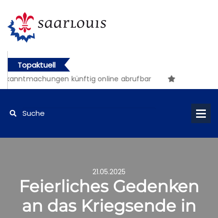
Topaktuell
achungen künftig online abrufbar
21.05.2025
Feierliches Gedenken
an das Kriegsende in