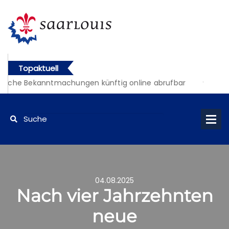
Topaktuell
liche Bekanntmachungen künftig online abrufbar
04.08.2025
Nach vier Jahrzehnten
neue