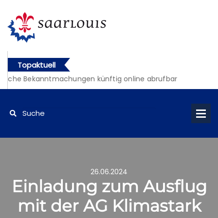
Topaktuell
liche Bekanntmachungen künftig online abrufbar
26.06.2024
Einladung zum Ausflug
mit der AG Klimastark