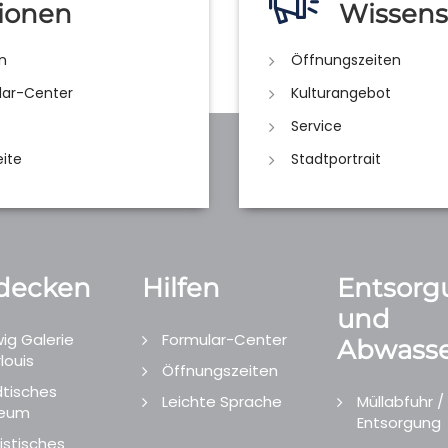
ionen
Wissens
n
Öffnungszeiten
lar-Center
Kulturangebot
Service
eite
Stadtportrait
decken
Hilfen
Entsorg
und
ig Galerie
Formular-Center
Abwasse
louis
Öffnungszeiten
tisches
Leichte Sprache
Müllabfuhr /
eum
Entsorgung
istisches