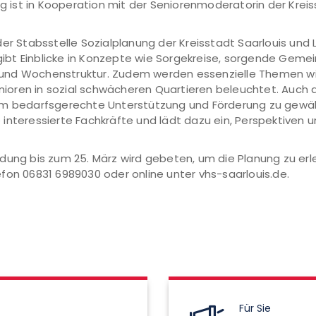
ung ist in Kooperation mit der Seniorenmoderatorin der Kr
er Stabsstelle Sozialplanung der Kreisstadt Saarlouis und L
, gibt Einblicke in Konzepte wie Sorgekreise, sorgende Geme
und Wochenstruktur. Zudem werden essenzielle Themen wi
ren in sozial schwächeren Quartieren beleuchtet. Auch die 
 um bedarfsgerechte Unterstützung und Förderung zu gewäh
 interessierte Fachkräfte und lädt dazu ein, Perspektiven
dung bis zum 25. März wird gebeten, um die Planung zu erl
fon 06831 6989030 oder online unter vhs-saarlouis.de.
Für Sie