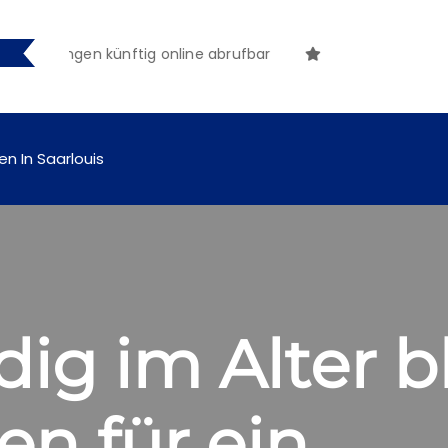
machungen künftig online abrufbar
en In Saarlouis
ig im Alter b
n für ein