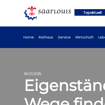
Topaktuell
gen künftig online abrufbar
Öffentliche Bekannt
Home
Rathaus
Service
Wirtschaft
Leb
06.03.2025
Eigenständ
Wege finde