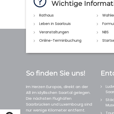
Wichtige Informat
Rathaus
Wahle
Leben in Saarlouis
Formu
Veranstaltungen
NBS
Online-Terminbuchung
Starts
So finden Sie uns!
Ent
Ludw
Im Herzen Europas, direkt an der
Saar
A8 im idyllischen Saartal gelegen.
Die nächsten Flughäfen
Städ
Saarbrücken und Luxembourg sind
Mus
nur wenige Kilometer entfernt.
Tour