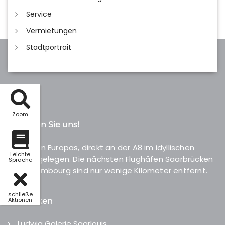
Service
Vermietungen
Stadtportrait
Zoom
So finden Sie uns!
Im Herzen Europas, direkt an der A8 im idyllischen
Leichte
Saartal gelegen. Die nächsten Flughäfen Saarbrücken
Sprache
und Luxembourg sind nur wenige Kilometer entfernt.
schließe
Aktionen
Entdecken
Ludwig Galerie Saarlouis